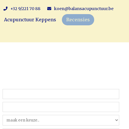
+32 9/221 70 88
koen@balansacupunctuur.be
Acupunctuur Keppens
Recensies