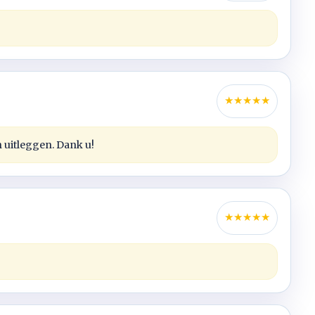
★
★
★
★
★
n uitleggen. Dank u!
★
★
★
★
★