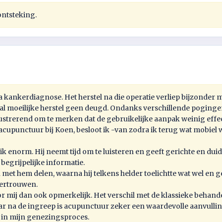
ontsteking.
 kankerdiagnose. Het herstel na die operatie verliep bijzonde
 al moeilijke herstel geen deugd. Ondanks verschillende pogin
ustrerend om te merken dat de gebruikelijke aanpak weinig effect
acupunctuur bij Koen, besloot ik -van zodra ik terug wat mobiel
 enorm. Hij neemt tijd om te luisteren en geeft gerichte en duid
begrijpelijke informatie.
met hem delen, waarna hij telkens helder toelichtte wat wel en g
vertrouwen.
 mij dan ook opmerkelijk. Het verschil met de klassieke behande
r na de ingreep is acupunctuur zeker een waardevolle aanvulling. 
 in mijn genezingsproces.