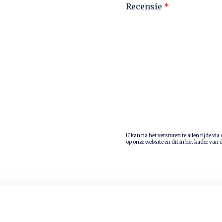
Recensie
*
U kan na het versturen te allen tijde via
op onze website en dit in het kader van