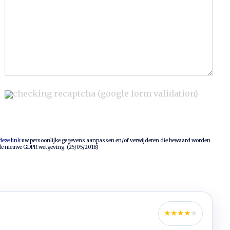
checking recaptcha (google form validation)
deze link
uw persoonlijke gegevens aanpassen en/of verwijderen die bewaard worden
 de nieuwe GDPR wetgeving. (25/05/2018)
★
★
★
★
★