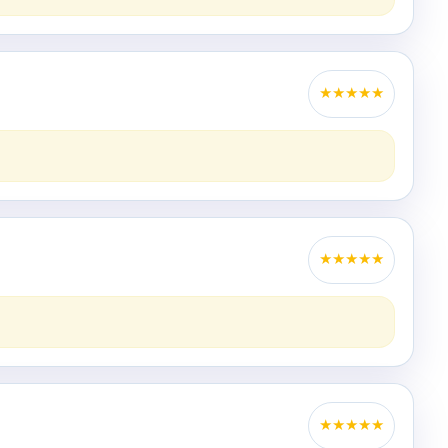
★
★
★
★
★
★
★
★
★
★
★
★
★
★
★