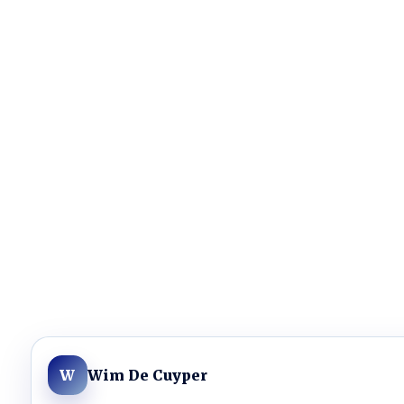
Wim De Cuyper
W