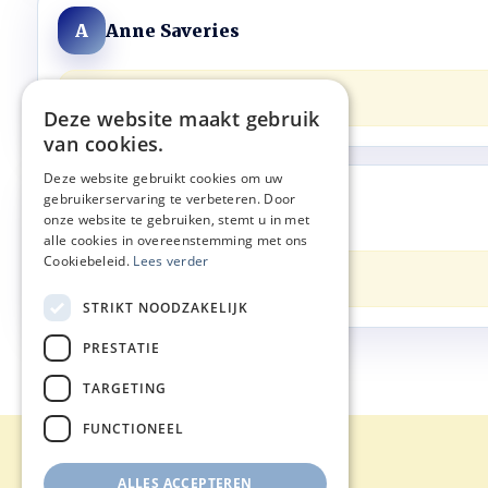
Anne Saveries
A
TOP!
Deze website maakt gebruik
van cookies.
Deze website gebruikt cookies om uw
gebruikerservaring te verbeteren. Door
Charlene De Buysere
C
onze website te gebruiken, stemt u in met
alle cookies in overeenstemming met ons
Cookiebeleid.
Lees verder
Aanrader voor iedereen!
STRIKT NOODZAKELIJK
PRESTATIE
TARGETING
FUNCTIONEEL
© Balans Acupunctuur
ALLES ACCEPTEREN