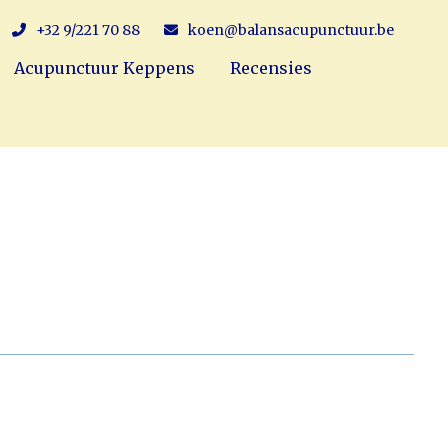
+32 9/221 70 88
koen@balansacupunctuur.be
Acupunctuur Keppens
Recensies