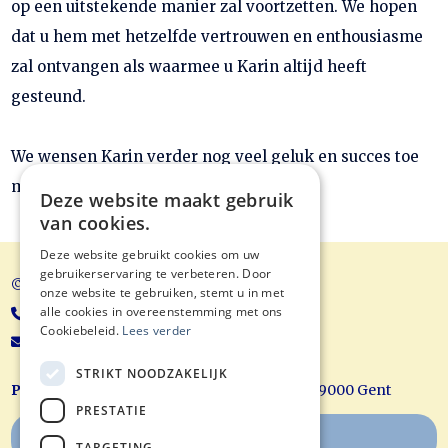
op een uitstekende manier zal voortzetten. We hopen
dat u hem met hetzelfde vertrouwen en enthousiasme
zal ontvangen als waarmee u Karin altijd heeft
gesteund.
We wensen Karin verder nog veel geluk en succes toe
met alles wat ze onderneemt.
Deze website maakt gebruik
van cookies.
Deze website gebruikt cookies om uw
gebruikerservaring te verbeteren. Door
© Balans Acupunctuur
onze website te gebruiken, stemt u in met
alle cookies in overeenstemming met ons
+32 9/221 70 88
Cookiebeleid.
Lees verder
koen@balansacupunctuur.be
STRIKT NOODZAKELIJK
Praktijk Gent:
Hubert Frère Orbanlaan 625, 9000 Gent
PRESTATIE
Boek uw afspraak online
TARGETING