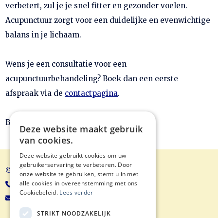
verbetert, zul je je snel fitter en gezonder voelen.
Acupunctuur zorgt voor een duidelijke en evenwichtige
balans in je lichaam.
Wens je een consultatie voor een
acupunctuurbehandeling? Boek dan een eerste
afspraak via de
contactpagina
.
Bron ICZO
Deze website maakt gebruik
van cookies.
Deze website gebruikt cookies om uw
gebruikerservaring te verbeteren. Door
© Balans Acupunctuur
onze website te gebruiken, stemt u in met
alle cookies in overeenstemming met ons
+32 9/221 70 88
Cookiebeleid.
Lees verder
koen@balansacupunctuur.be
STRIKT NOODZAKELIJK