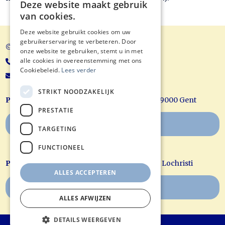
Deze website maakt gebruik
van cookies.
Deze website gebruikt cookies om uw
gebruikerservaring te verbeteren. Door
© Balans Acupunctuur
onze website te gebruiken, stemt u in met
alle cookies in overeenstemming met ons
+32 9/221 70 88
Cookiebeleid.
Lees verder
koen@balansacupunctuur.be
STRIKT NOODZAKELIJK
Praktijk Gent:
Hubert Frère Orbanlaan 625, 9000 Gent
PRESTATIE
Boek uw afspraak online
TARGETING
FUNCTIONEEL
Praktijk Lochristi:
Doornzelestraat 28, 9080 Lochristi
ALLES ACCEPTEREN
Boek uw afspraak online
ALLES AFWIJZEN
DETAILS WEERGEVEN