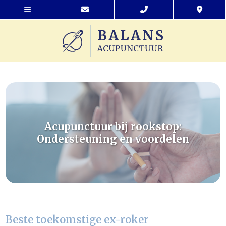
Acupunctuur bij rookstop:
Ondersteuning en voordelen
Beste toekomstige ex-roker