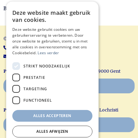
Bron ICZO
Deze website maakt gebruik
van cookies.
Deze website gebruikt cookies om uw
gebruikerservaring te verbeteren. Door
© Balans Acupunctuur
onze website te gebruiken, stemt u in met
alle cookies in overeenstemming met ons
+32 9/221 70 88
Cookiebeleid.
Lees verder
koen@balansacupunctuur.be
STRIKT NOODZAKELIJK
Praktijk Gent:
Hubert Frère Orbanlaan 625, 9000 Gent
PRESTATIE
Boek uw afspraak online
TARGETING
FUNCTIONEEL
Praktijk Lochristi:
Doornzelestraat 28, 9080 Lochristi
ALLES ACCEPTEREN
Boek uw afspraak online
ALLES AFWIJZEN